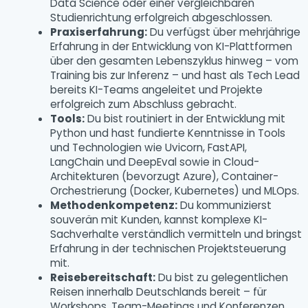
Data Science oder einer vergleichbaren
Studienrichtung erfolgreich abgeschlossen.
Praxiserfahrung:
Du verfügst über mehrjährige
Erfahrung in der Entwicklung von KI-Plattformen
über den gesamten Lebenszyklus hinweg – vom
Training bis zur Inferenz – und hast als Tech Lead
bereits KI-Teams angeleitet und Projekte
erfolgreich zum Abschluss gebracht.
Tools:
Du bist routiniert in der Entwicklung mit
Python und hast fundierte Kenntnisse in Tools
und Technologien wie Uvicorn, FastAPI,
LangChain und DeepEval sowie in Cloud-
Architekturen (bevorzugt Azure), Container-
Orchestrierung (Docker, Kubernetes) und MLOps.
Methodenkompetenz:
Du kommunizierst
souverän mit Kunden, kannst komplexe KI-
Sachverhalte verständlich vermitteln und bringst
Erfahrung in der technischen Projektsteuerung
mit.
Reisebereitschaft:
Du bist zu gelegentlichen
Reisen innerhalb Deutschlands bereit – für
Workshops, Team-Meetings und Konferenzen.