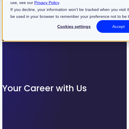
use, see our
Privacy Policy
.
Find what suits you best
If you decline, your information won’t be tracked when you visit th
be used in your browser to remember your preference not to be 
Cookies settings
Accept
SEARCHFILTER
Your Career with Us