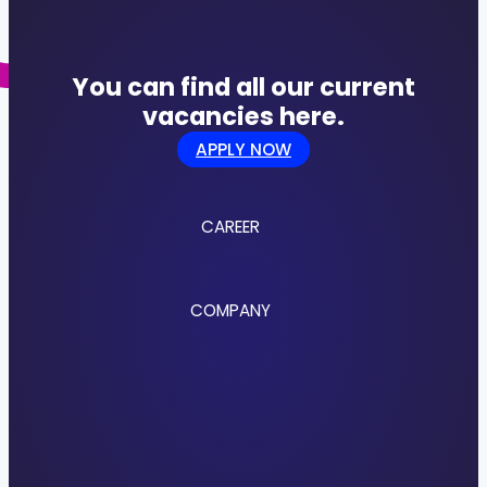
You can find all our current
vacancies here.
APPLY NOW
CAREER
Jobs
COMPANY
Culture
Benefits
Application Process
About us
Locations
References
Research & Development