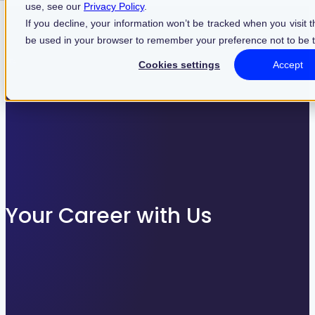
use, see our
Privacy Policy
.
Find what suits you best
If you decline, your information won’t be tracked when you visit th
be used in your browser to remember your preference not to be 
Cookies settings
Accept
SEARCHFILTER
Your Career with Us