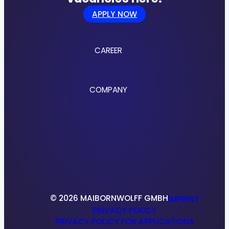
APPLY NOW
CAREER
Jobs
COMPANY
Culture
Benefits
Application Process
About us
Locations
References
Research & Development
© 2026 MAIBORNWOLFF GMBH
IMPRINT
PRIVACY POLICY
PRIVACY POLICY FOR APPLICATIONS