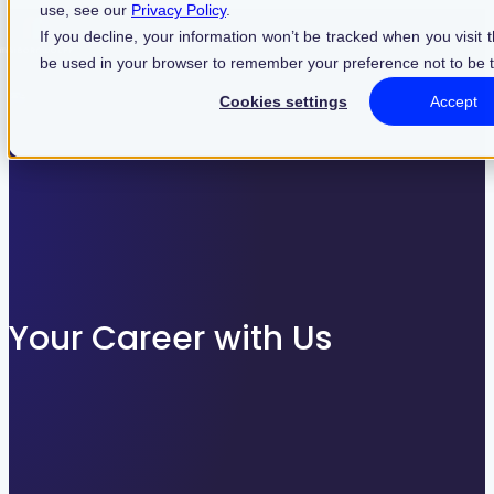
use, see our
Privacy Policy
.
Find what suits you best
If you decline, your information won’t be tracked when you visit th
be used in your browser to remember your preference not to be 
Cookies settings
Accept
SEARCHFILTER
Your Career with Us