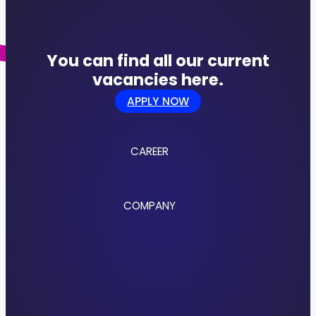
You can find all our current
vacancies here.
APPLY NOW
CAREER
Jobs
COMPANY
Culture
Benefits
Application Process
About us
Locations
References
Research & Development