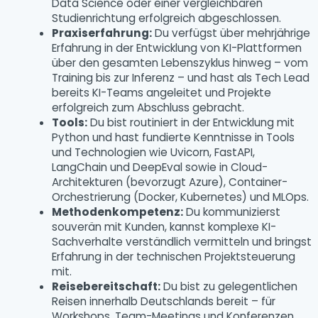
Data Science oder einer vergleichbaren
Studienrichtung erfolgreich abgeschlossen.
Praxiserfahrung:
Du verfügst über mehrjährige
Erfahrung in der Entwicklung von KI-Plattformen
über den gesamten Lebenszyklus hinweg – vom
Training bis zur Inferenz – und hast als Tech Lead
bereits KI-Teams angeleitet und Projekte
erfolgreich zum Abschluss gebracht.
Tools:
Du bist routiniert in der Entwicklung mit
Python und hast fundierte Kenntnisse in Tools
und Technologien wie Uvicorn, FastAPI,
LangChain und DeepEval sowie in Cloud-
Architekturen (bevorzugt Azure), Container-
Orchestrierung (Docker, Kubernetes) und MLOps.
Methodenkompetenz:
Du kommunizierst
souverän mit Kunden, kannst komplexe KI-
Sachverhalte verständlich vermitteln und bringst
Erfahrung in der technischen Projektsteuerung
mit.
Reisebereitschaft:
Du bist zu gelegentlichen
Reisen innerhalb Deutschlands bereit – für
Workshops, Team-Meetings und Konferenzen.