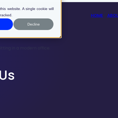
his website. A single cookie will
HOME
ABOU
tracked.
Decline
 Us