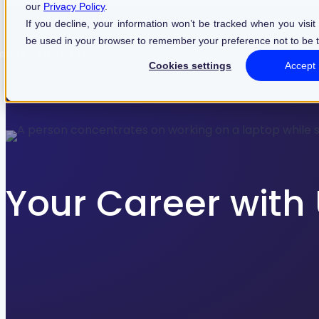
our
Privacy Policy
.
Find what suits you best
If you decline, your information won’t be tracked when you visit t
be used in your browser to remember your preference not to be 
Cookies settings
Accept
Refine your search
Jobs
Your Career with
Know How
FILTER