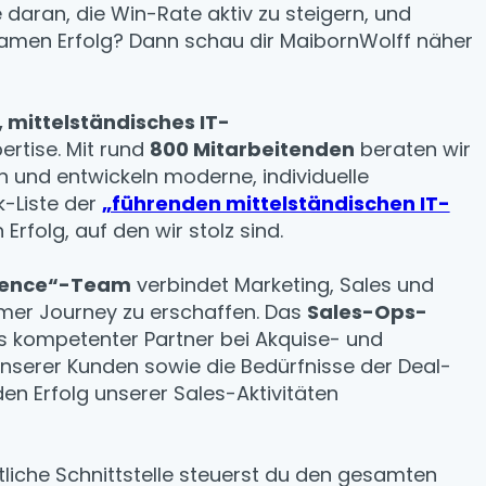
 daran, die Win-Rate aktiv zu steigern, und
amen Erfolg? Dann schau dir MaibornWolff näher
, mittelständisches IT-
ertise. Mit rund
800 Mitarbeitenden
beraten wir
en und entwickeln moderne, individuelle
k-Liste der
„führenden mittelständischen IT-
Erfolg, auf den wir stolz sind.
llence“-Team
verbindet Marketing, Sales und
omer Journey zu erschaffen. Das
Sales-Ops-
ls kompetenter Partner bei Akquise- und
serer Kunden sowie die Bedürfnisse der Deal-
en Erfolg unserer Sales-Aktivitäten
liche Schnittstelle steuerst du den gesamten