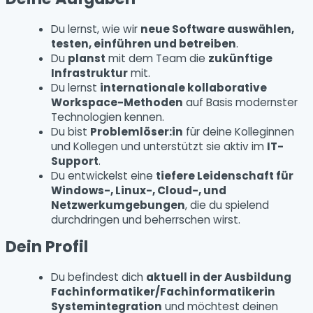
Du lernst, wie wir
neue Software auswählen,
testen, einführen und betreiben
.
Du
planst
mit dem Team die
zukünftige
Infrastruktur
mit.
Du lernst
internationale kollaborative
Workspace-Methoden
auf Basis modernster
Technologien kennen.
Du bist
Problemlöser:in
für deine Kolleginnen
und Kollegen und unterstützt sie aktiv im
IT-
Support
.
Du entwickelst eine
tiefere Leidenschaft für
Windows-, Linux-, Cloud-, und
Netzwerkumgebungen
, die du spielend
durchdringen und beherrschen wirst.
Dein Profil
Du befindest dich
aktuell in der Ausbildung
Fachinformatiker/Fachinformatikerin
Systemintegration
und möchtest deinen