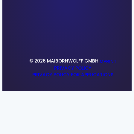
Benefits
Application Process
About us
Locations
References
Research & Development
© 2026 MAIBORNWOLFF GMBH
IMPRINT
PRIVACY POLICY
PRIVACY POLICY FOR APPLICATIONS