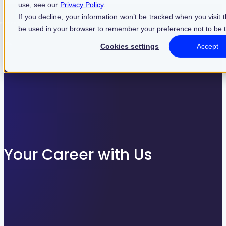
use, see our
Privacy Policy
.
Find what suits you best
If you decline, your information won’t be tracked when you visit th
be used in your browser to remember your preference not to be 
Cookies settings
Accept
SEARCHFILTER
Your Career with Us