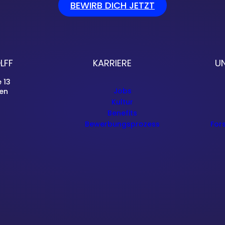
BEWIRB DICH JETZT
LFF
KARRIERE
U
 13
Jobs
en
Kultur
Benefits
Bewerbungsprozess
For