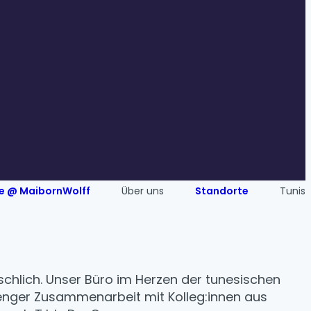
re @ MaibornWolff
Über uns
Standorte
Tunis
nschlich. Unser Büro im Herzen der tunesischen
 enger Zusammenarbeit mit Kolleg:innen aus