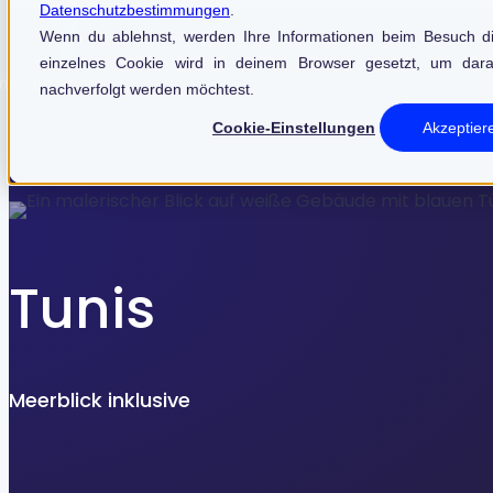
Datenschutzbestimmungen
.
Finden Sie, was zu Ihnen passt
Wenn du ablehnst, werden Ihre Informationen beim Besuch die
einzelnes Cookie wird in deinem Browser gesetzt, um dara
nachverfolgt werden möchtest.
Cookie-Einstellungen
Akzeptier
Verfeinern Sie Ihre Suche
Tunis
Jobs
Ratgeber
Meerblick inklusive
FILTERN