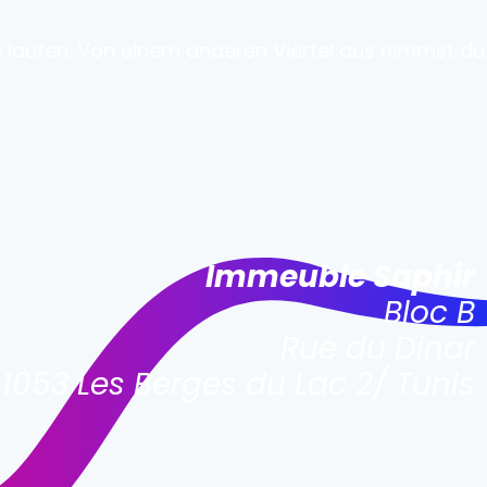
o laufen. Von einem anderen Viertel aus nimmst d
Immeuble Saphir
Bloc B
Rue du Dinar
1053 Les Berges du Lac 2/ Tunis