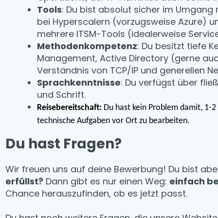
Tools
: Du bist absolut sicher im Umgang
bei Hyperscalern (vorzugsweise Azure) und
mehrere ITSM-Tools (idealerweise Servic
Methodenkompetenz
: Du besitzt tiefe 
Management, Active Directory (gerne auc
Verständnis von TCP/IP und generellen N
Sprachkenntnisse
: Du verfügst über fli
und Schrift.
Reisebereitschaft:
Du hast kein Problem damit, 1-
technische Aufgaben vor Ort zu bearbeiten.
Du hast Fragen?
Wir freuen uns auf deine Bewerbung! Du bist ab
erfüllst?
Dann gibt es nur einen Weg:
einfach b
Chance herauszufinden, ob es jetzt passt.
Du hast noch weitere Fragen, die unsere Websit