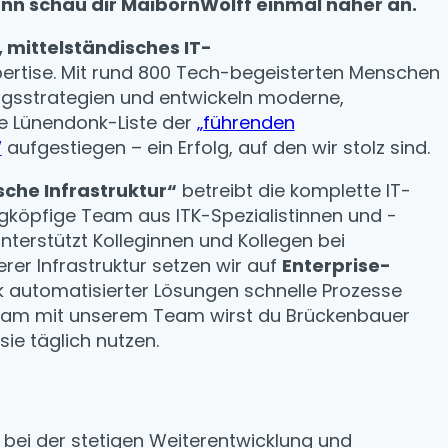
nn schau dir MaibornWolff einmal näher an.
 mittelständisches IT-
ertise. Mit rund 800 Tech-begeisterten Menschen
ungsstrategien und entwickeln moderne,
die Lünendonk-Liste der
„führenden
“
aufgestiegen – ein Erfolg, auf den wir stolz sind.
che Infrastruktur“
betreibt die komplette IT-
gköpfige Team aus ITK-Spezialistinnen und -
nterstützt Kolleginnen und Kollegen bei
er Infrastruktur setzen wir auf
Enterprise-
nk automatisierter Lösungen schnelle Prozesse
nsam mit unserem Team wirst du Brückenbauer
ie täglich nutzen.
t bei der stetigen Weiterentwicklung und