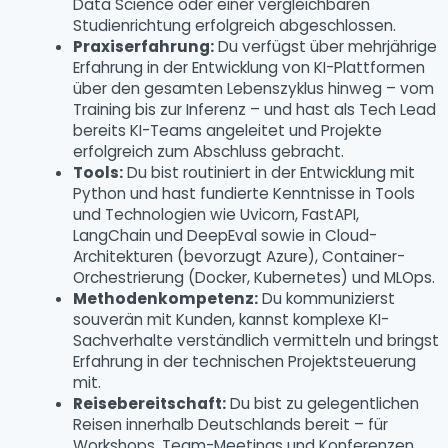
Data Science oder einer vergleichbaren
Studienrichtung erfolgreich abgeschlossen.
Praxiserfahrung:
Du verfügst über mehrjährige
Erfahrung in der Entwicklung von KI-Plattformen
über den gesamten Lebenszyklus hinweg – vom
Training bis zur Inferenz – und hast als Tech Lead
bereits KI-Teams angeleitet und Projekte
erfolgreich zum Abschluss gebracht.
Tools:
Du bist routiniert in der Entwicklung mit
Python und hast fundierte Kenntnisse in Tools
und Technologien wie Uvicorn, FastAPI,
LangChain und DeepEval sowie in Cloud-
Architekturen (bevorzugt Azure), Container-
Orchestrierung (Docker, Kubernetes) und MLOps.
Methodenkompetenz:
Du kommunizierst
souverän mit Kunden, kannst komplexe KI-
Sachverhalte verständlich vermitteln und bringst
Erfahrung in der technischen Projektsteuerung
mit.
Reisebereitschaft:
Du bist zu gelegentlichen
Reisen innerhalb Deutschlands bereit – für
Workshops, Team-Meetings und Konferenzen.