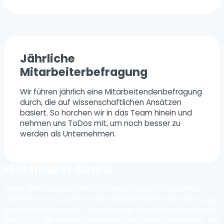
Jährliche
Mitarbeiterbefragung
Wir führen jährlich eine Mitarbeitendenbefragung
durch, die auf wissenschaftlichen Ansätzen
basiert. So horchen wir in das Team hinein und
nehmen uns ToDos mit, um noch besser zu
werden als Unternehmen.
Hier findest du uns
Direkt am Hauptbahnhof im neuen Aurum. Du kannst
unser Büro im Aurum mit der Straßenbahn oder dem Zug
problemlos erreichen. Wenn du mit dem Fahrrad kommst,
hast du in der Nähe ausreichend Abstellmöglichkeiten. Mit